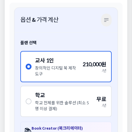
옵션 & 가격 계산
플랜 선택
교사 1인
210,000원
창의적인 디지털 북 제작
/
년
도구
학교
무료
학교 전체를 위한 솔루션 (최소 5
/
년
명 이상 결제)
Book Creator (북크리에이터)
📚