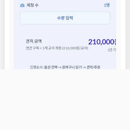
계정 수
1
명
수량 입력
210,000
원
견적 금액
연간 구독 ×
1
개 교사 계정 (210,000원/교사)
(년 기준)
진행순서:
옵션 선택 → 장바구니 담기 → 견적/주문
장바구니 담기
💬 상담/주문 문의