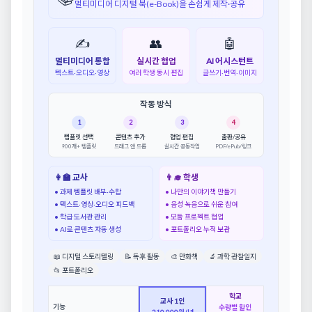
멀티미디어 디지털 북(e-Book)을 손쉽게 제작·공유
✍️
👥
🤖
멀티미디어 통합
실시간 협업
AI 어시스턴트
텍스트·오디오·영상
여러 학생 동시 편집
글쓰기·번역·이미지
작동 방식
1
2
3
4
템플릿 선택
콘텐츠 추가
협업 편집
출판/공유
900개+ 템플릿
드래그 앤 드롭
실시간 공동작업
PDF/ePub/링크
👩‍🏫 교사
👨‍🎓 학생
• 과제 템플릿 배부·수합
• 나만의 이야기책 만들기
• 텍스트·영상·오디오 피드백
• 음성 녹음으로 쉬운 참여
• 학급 도서관 관리
• 모둠 프로젝트 협업
• AI로 콘텐츠 자동 생성
• 포트폴리오 누적 보관
📖 디지털 스토리텔링
📝 독후 활동
🎨 만화책
🔬 과학 관찰일지
📂 포트폴리오
학교
교사 1인
기능
수량별 할인