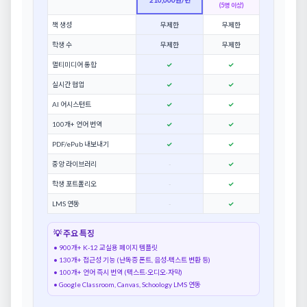
210,000원/년
(5명 이상)
책 생성
무제한
무제한
학생 수
무제한
무제한
멀티미디어 통합
✓
✓
실시간 협업
✓
✓
AI 어시스턴트
✓
✓
100개+ 언어 번역
✓
✓
PDF/ePub 내보내기
✓
✓
중앙 라이브러리
-
✓
학생 포트폴리오
-
✓
LMS 연동
-
✓
💡 주요 특징
• 900개+ K-12 교실용 페이지 템플릿
• 130개+ 접근성 기능 (난독증 폰트, 음성-텍스트 변환 등)
• 100개+ 언어 즉시 번역 (텍스트·오디오·자막)
• Google Classroom, Canvas, Schoology LMS 연동