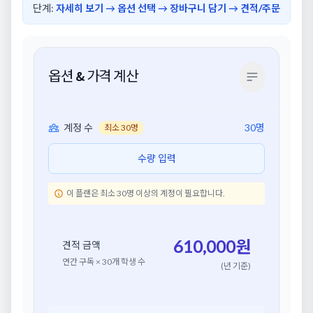
단계:
자세히 보기 → 옵션 선택 → 장바구니 담기 → 견적/주문
옵션 & 가격 계산
계정 수
30
명
최소
30
명
수량 입력
이 플랜은 최소
30
명 이상의 계정이 필요합니다.
610,000
원
견적 금액
연간 구독 × 30개 학생 수
(년 기준)